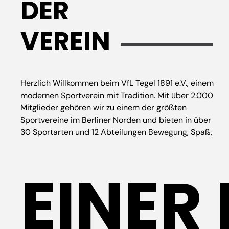
DER
VEREIN
Herzlich Willkommen beim VfL Tegel 1891 e.V., einem
Gemeinschaft und Sport von jung bis alt in allen
modernen Sportverein mit Tradition. Mit über 2.000
Mitglieder gehören wir zu einem der größten
Sportvereine im Berliner Norden und bieten in über
30 Sportarten und 12 Abteilungen Bewegung, Spaß,
EINER 