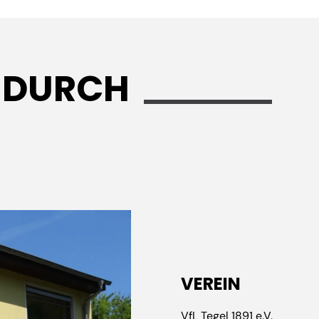
S DURCH
VEREIN
VfL Tegel 1891 e.V.