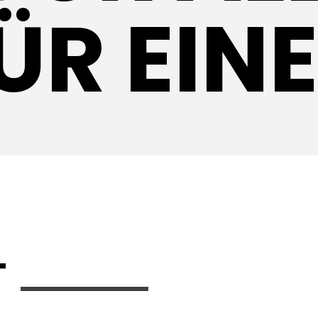
ÜR EIN
T