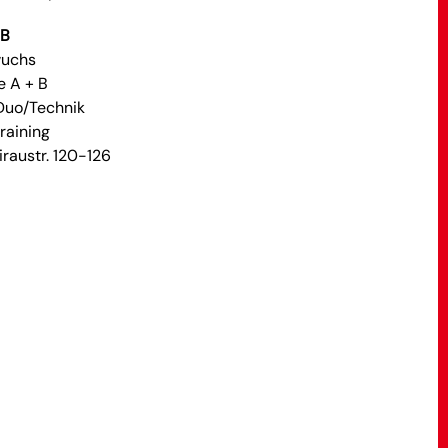
+B
wuchs
e A + B
/Duo/Technik
training
raustr. 120-126