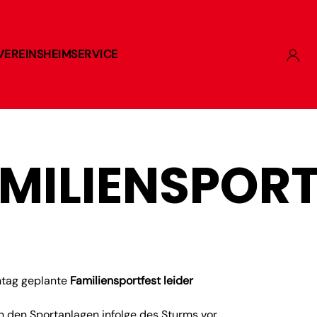
VEREINSHEIM
SERVICE
AMILIENSPOR
nntag geplante
Familiensportfest leider
 den Sportanlagen infolge des Sturms vor